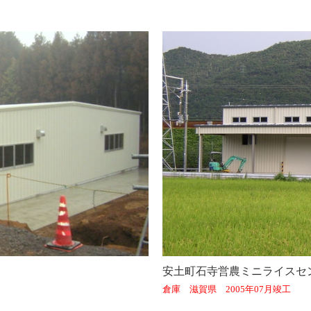
安土町石寺営農ミニライスセ
倉庫 滋賀県 2005年07月竣工