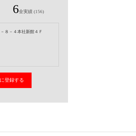
6
全実績 (156)
東４－８－４本社新館４Ｆ
りに登録する