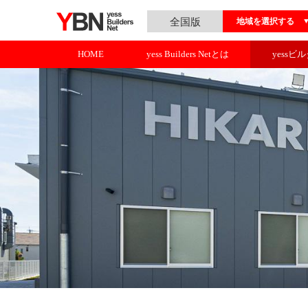
全国版
地域を選択する
HOME
yess Builders Netとは
yessビ