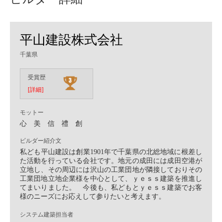
平山建設株式会社
千葉県
受賞歴
[詳細]
モットー
心 美 信 禮 創
ビルダー紹介文
私ども平山建設は創業1901年で千葉県の北総地域に根差し
た活動を行っている会社です。地元の成田には成田空港が
立地し、その周辺には沢山の工業団地が隣接しておりその
工業団地立地企業様を中心として、ｙｅｓｓ建築を推進し
てまいりました。 今後も、私どもとｙｅｓｓ建築でお客
様のニーズにお応えして参りたいと考えます。
システム建築担当者