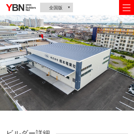
togg
全国版
nav
ビルダー詳細