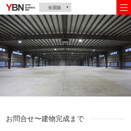
togg
全国版
nav
お問合せ〜建物完成まで