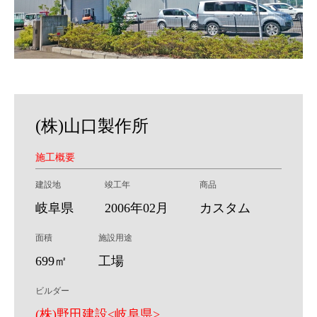
(株)山口製作所
施工概要
建設地
竣工年
商品
岐阜県
2006年02月
カスタム
面積
施設用途
699㎡
工場
ビルダー
(株)野田建設<岐阜県>