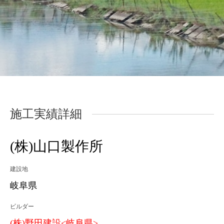
施工実績詳細
(株)山口製作所
建設地
岐阜県
ビルダー
(株)野田建設<岐阜県>