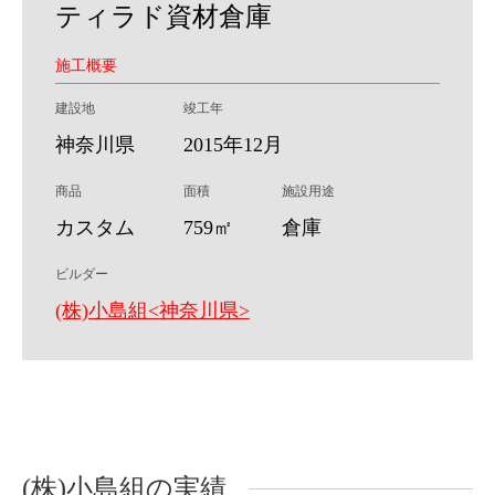
ティラド資材倉庫
施工概要
建設地
竣工年
神奈川県
2015年12月
商品
面積
施設用途
カスタム
759㎡
倉庫
ビルダー
(株)小島組<神奈川県>
(株)小島組の実績