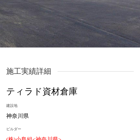
施工実績詳細
ティラド資材倉庫
建設地
神奈川県
ビルダー
(株)小島組<神奈川県>