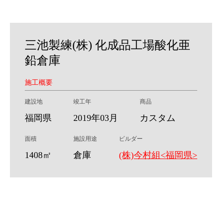
三池製練(株) 化成品工場酸化亜
鉛倉庫
施工概要
建設地
竣工年
商品
福岡県
2019年03月
カスタム
面積
施設用途
ビルダー
1408㎡
倉庫
(株)今村組<福岡県>