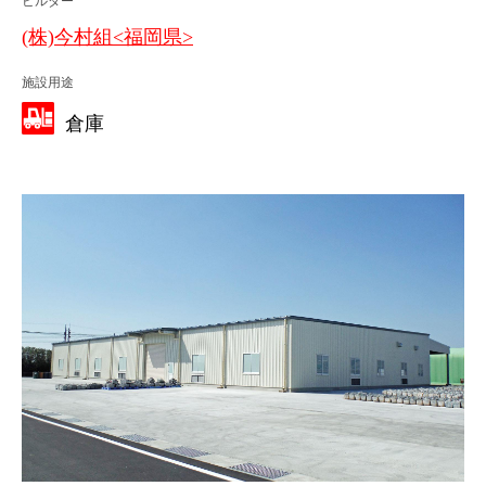
ビルダー
(株)今村組<福岡県>
施設用途
倉庫