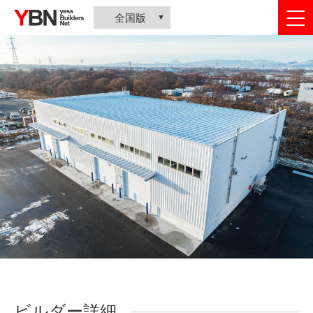
togg
全国版
nav
ビルダー詳細