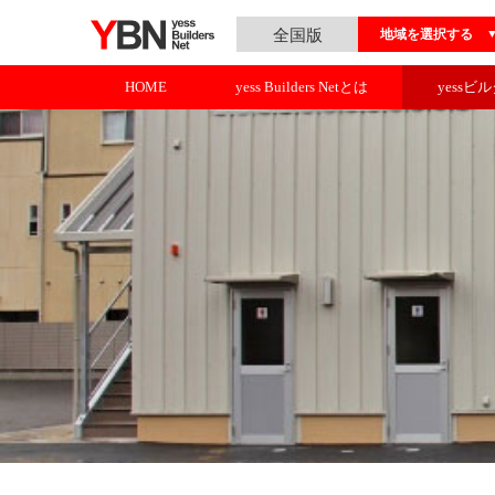
全国版
地域を選択する
HOME
yess Builders Netとは
yessビ