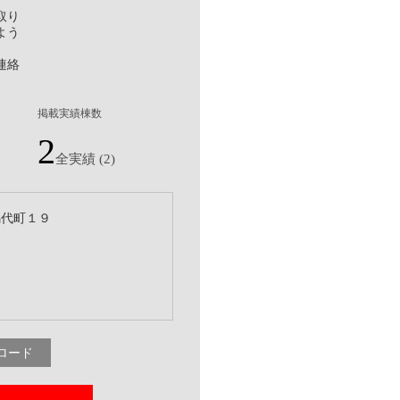
取り
よう
連絡
掲載実績棟数
2
全実績 (2)
馬代町１９
ロード