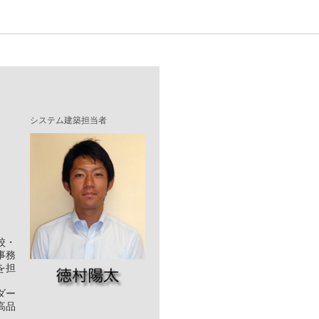
システム建築担当者
校・
事務
を担
ダー
高品