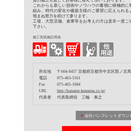
質の施工引渡しでお客様に喜んで頂いております。
これからも新しい技術やノウハウの蓄積に積極的に
組み、時代の変化や建築主様のご要望に応えられる
弛まぬ努力を続けて参ります。
工場、大型店舗、倉庫等をお考えの方は是非一度ご
下さい。
施工実績施設用途
所在地
〒604-8457 京都府京都市中京区西ノ京
電話
075-463-5161
Fax
075-465-1684
URL
http://kaname-kensetsu.co.jp/
代表者
代表取締役 三輪 泰之
会社パンフレットダウン