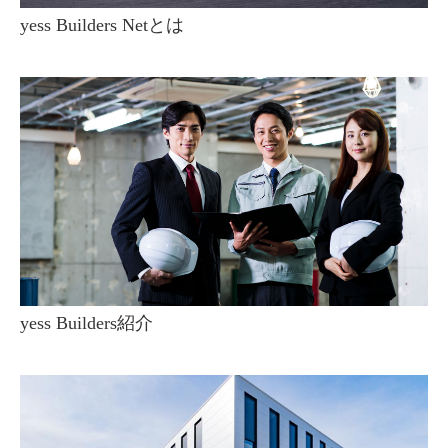
yess Builders Netとは
yess Builders紹介