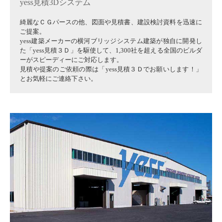
yess見積3Dシステム
綺麗なＣＧパースの他、図面や見積書、建設検討資料を迅速に
ご提案。
yess建築メーカーの横河ブリッジシステム建築が独自に開発し
た「yess見積３Ｄ」を駆使して、1,300社を超える全国のビルダ
ーがスピーディーにご対応します。
見積や提案のご依頼の際は「yess見積３Ｄでお願いします！」
とお気軽にご連絡下さい。