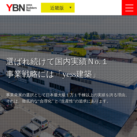
togg
近畿版
nav
選ばれ続けて国内実績Ｎo.１
事業戦略には「yess建築」
事業発展の選択として日本最大級１万１千棟以上の実績を誇る理由。
それは、徹底的な“合理化” と ”生産性”の追求にあります。