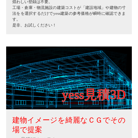
煩わしい登録は不要。
工場・倉庫・物流施設の建築コストが「建設地域」や建物の寸
法をを選択するだけでyess建築の参考価格が瞬時に確認できま
す。
是非、お試しください！
yess見積3D
建物イメージを綺麗なＣＧでその
場で提案