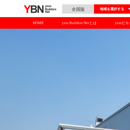
全国版
地域を選択する
HOME
yess Builders Netとは
yessビ