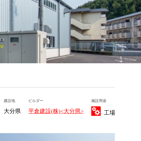
建設地
ビルダー
施設用途
大分県
平倉建設(株)<大分県>
工場