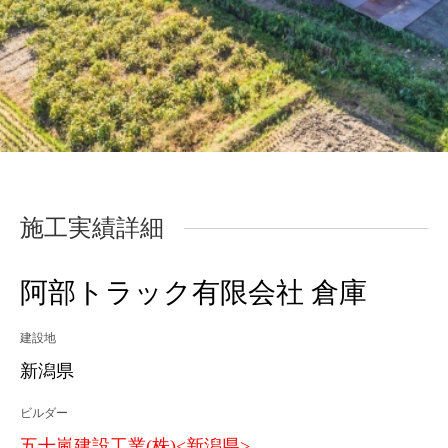
施工実績詳細
阿部トラック有限会社 倉庫
建設地
新潟県
ビルダー
五十嵐建設工業(株)<新潟県>