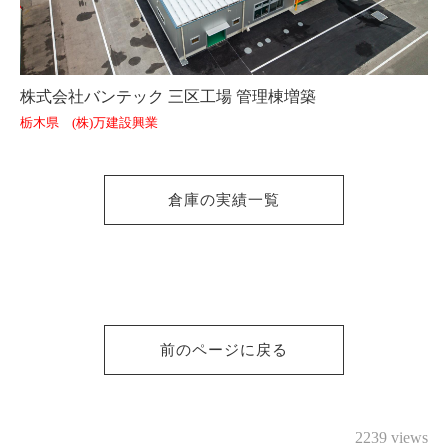
株式会社バンテック 三区工場 管理棟増築
栃木県 (株)万建設興業
倉庫の実績一覧
前のページに戻る
2239 views