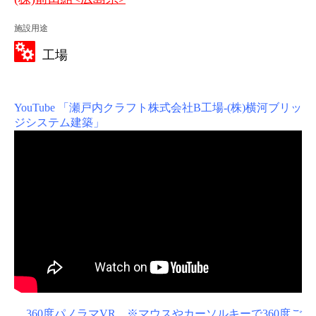
施設用途
工場
YouTube 「瀬戸内クラフト株式会社B工場-(株)横河ブリッ
ジシステム建築」
360度パノラマVR ※マウスやカーソルキーで360度ご