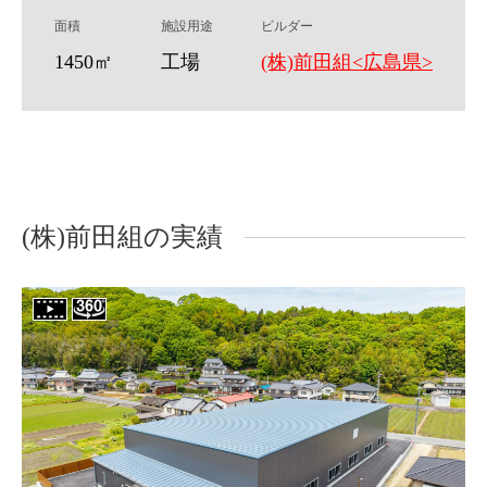
面積
施設用途
ビルダー
1450㎡
工場
(株)前田組<広島県>
(株)前田組の実績