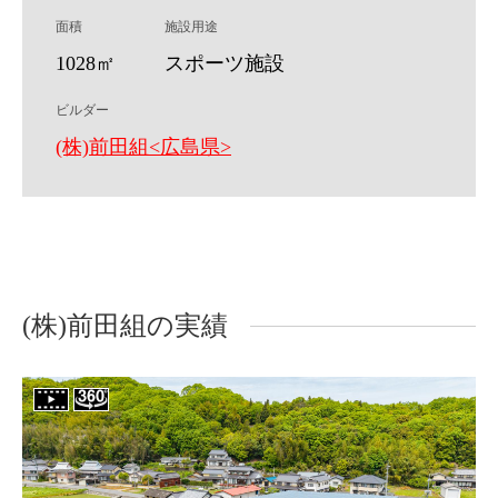
面積
施設用途
1028㎡
スポーツ施設
ビルダー
(株)前田組<広島県>
(株)前田組の実績