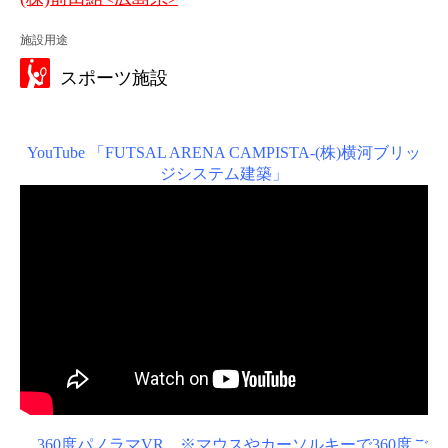
施設用途
スポーツ施設
YouTube 「FUTSAL ARENA CAMPISTA-(株)横河ブリッ
ジシステム建築」
360度パノラマVR ※マウスやカーソルキーで360度ご