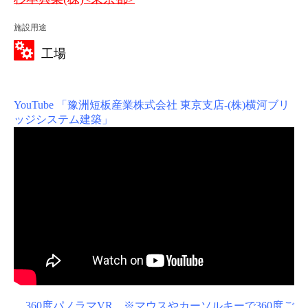
施設用途
工場
YouTube 「豫洲短板産業株式会社 東京支店-(株)横河ブリ
ッジシステム建築」
360度パノラマVR ※マウスやカーソルキーで360度ご