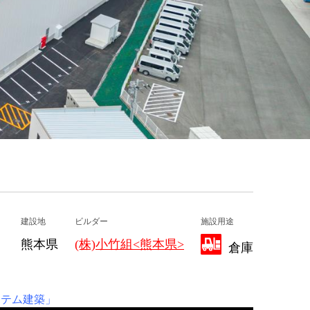
建設地
ビルダー
施設用途
熊本県
(株)小竹組<熊本県>
倉庫
ステム建築」