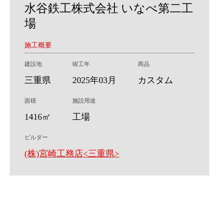
水谷鉄工株式会社 いなべ第二工
場
施工概要
建設地
竣工年
商品
三重県
2025年03月
カスタム
面積
施設用途
1416㎡
工場
ビルダー
(株)宮崎工務店<三重県>