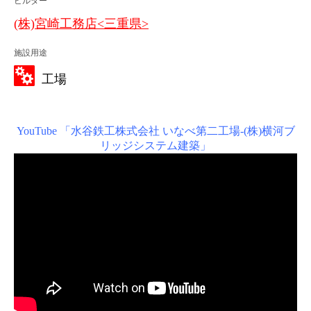
ビルダー
(株)宮崎工務店<三重県>
施設用途
工場
YouTube 「水谷鉄工株式会社 いなべ第二工場-(株)横河ブ
リッジシステム建築」