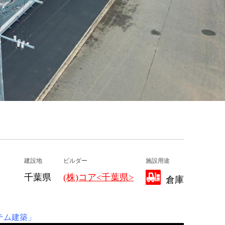
建設地
ビルダー
施設用途
千葉県
(株)コア<千葉県>
倉庫
ステム建築」