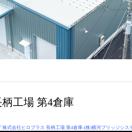
柄工場 第4倉庫
be 「株式会社ヒロプラス 長柄工場 第4倉庫-(株)横河ブリッジシ