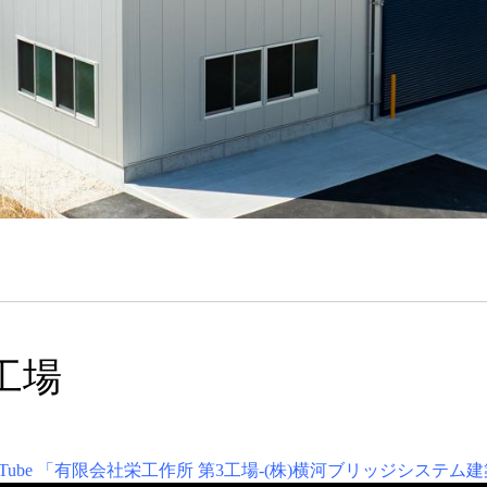
工場
uTube 「有限会社栄工作所 第3工場-(株)横河ブリッジシステム