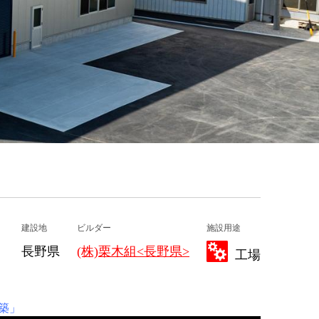
建設地
ビルダー
施設用途
長野県
(株)栗木組<長野県>
工場
建築」