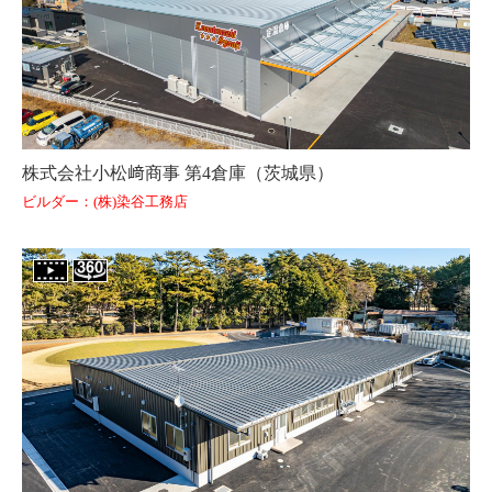
株式会社小松﨑商事 第4倉庫（茨城県）
ビルダー：(株)染谷工務店