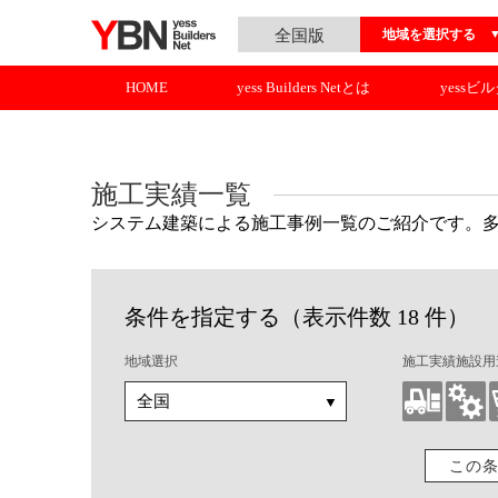
全国版
地域を選択する
HOME
yess Builders Netとは
yessビ
施工実績一覧
システム建築による施工事例一覧のご紹介です。
条件を指定する（表示件数 18 件）
地域選択
施工実績施設用
この