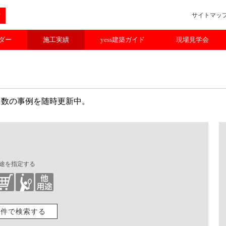
サイトマッ
ルダー
施工実績
yess建築ガイド
現場見学会
多数の事例を随時更新中。
途を指定する
条件で検索する