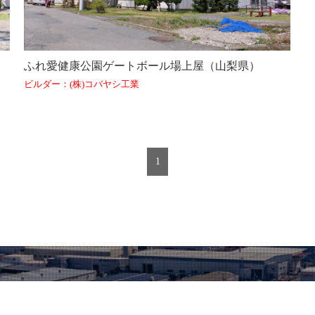
ふれ愛健康公園ゲートボール場上屋（山梨県）
ビルダー：(株)コバヤシ工業
1