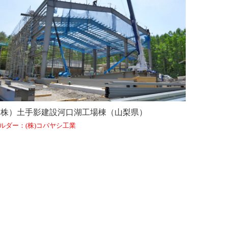
（株）土手影建設河口湖工場棟（山梨県）
ルダー：(株)コバヤシ工業