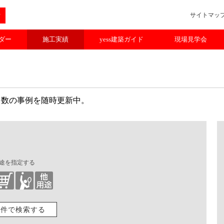
サイトマッ
ルダー
施工実績
yess建築ガイド
現場見学会
多数の事例を随時更新中。
途を指定する
条件で検索する