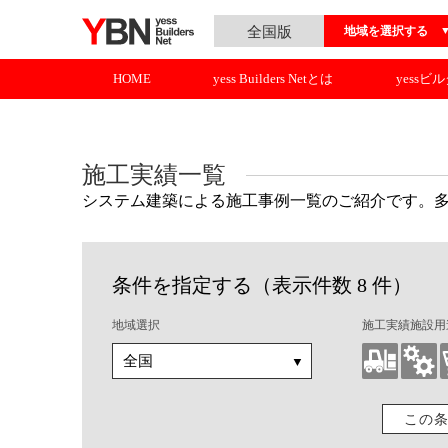
全国版
地域を選択する
HOME
yess Builders Netとは
yessビ
施工実績一覧
システム建築による施工事例一覧のご紹介です。
条件を指定する（表示件数 8 件）
地域選択
施工実績施設用
この