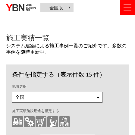
togg
全国版
nav
施工実績一覧
システム建築による施工事例一覧のご紹介です。多数の
事例を随時更新中。
条件を指定する（表示件数 15 件）
地域選択
施工実績施設用途を指定する