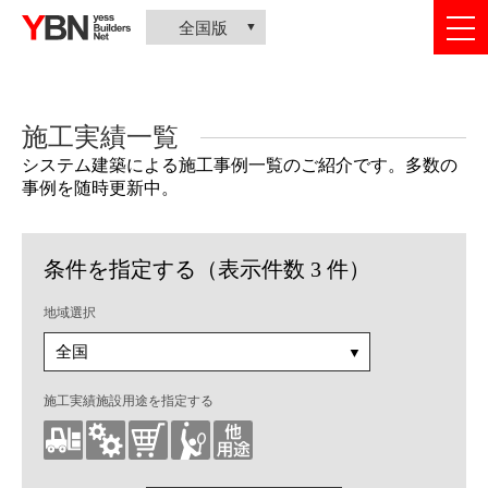
togg
全国版
nav
施工実績一覧
システム建築による施工事例一覧のご紹介です。多数の
事例を随時更新中。
条件を指定する（表示件数 3 件）
地域選択
施工実績施設用途を指定する