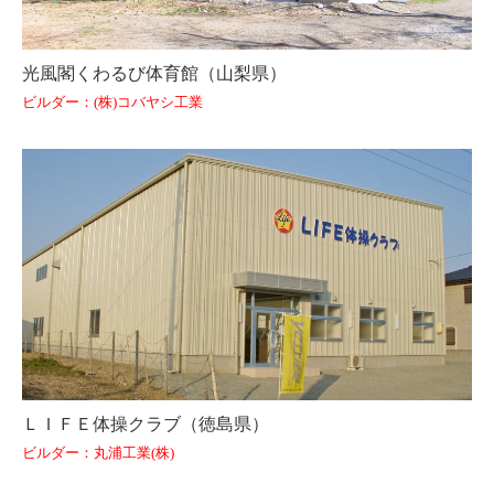
光風閣くわるび体育館（山梨県）
ビルダー：(株)コバヤシ工業
ＬＩＦＥ体操クラブ（徳島県）
ビルダー：丸浦工業(株)