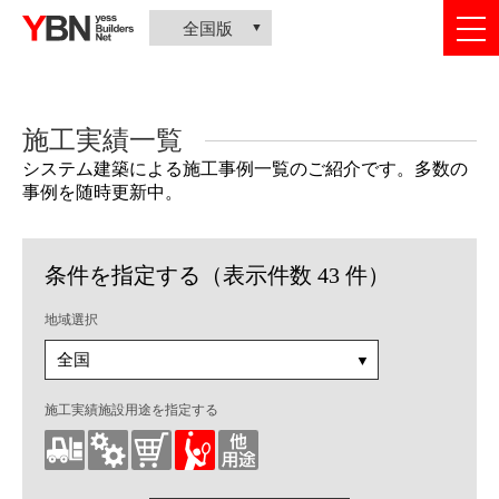
togg
全国版
nav
施工実績一覧
システム建築による施工事例一覧のご紹介です。多数の
事例を随時更新中。
条件を指定する（表示件数 43 件）
地域選択
施工実績施設用途を指定する