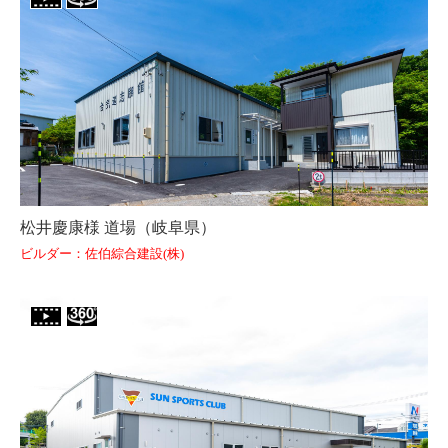
松井慶康様 道場（岐阜県）
ビルダー：佐伯綜合建設(株)